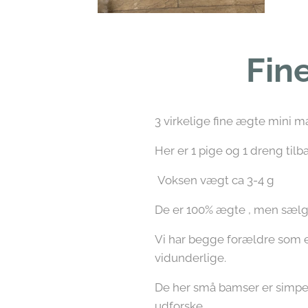
Fin
3 virkelige fine ægte mini m
Her er 1 pige og 1 dreng til
Voksen vægt ca 3-4 g
De er 100% ægte , men sælg
Vi har begge forældre som er
vidunderlige.
De her små bamser er simpel
udforske.