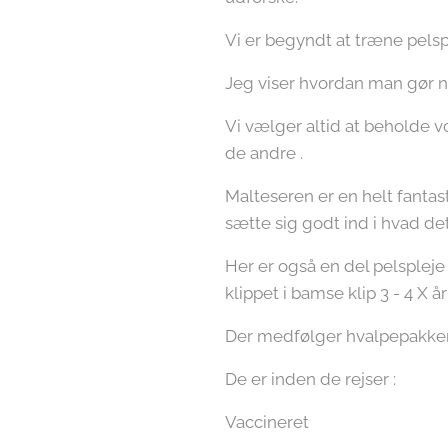
Vi er begyndt at træne pelsp
Jeg viser hvordan man gør når 
Vi vælger altid at beholde v
de andre .
Malteseren er en helt fantasti
sætte sig godt ind i hvad de
Her er også en del pelspleje 
klippet i bamse klip 3 - 4 X årl
Der medfølger hvalpepakker 
De er inden de rejser :
Vaccineret