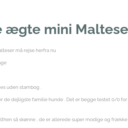
e ægte mini Maltese
alteser må rejse herfra nu
bage
es uden stambog .
 de dejligste familie hunde . Det er begge testet 0/0 for
then så skønne , de er allerede super modige og frække o