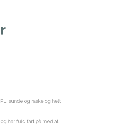
r ❤️
 PL, sunde og raske og helt
g har fuld fart på med at