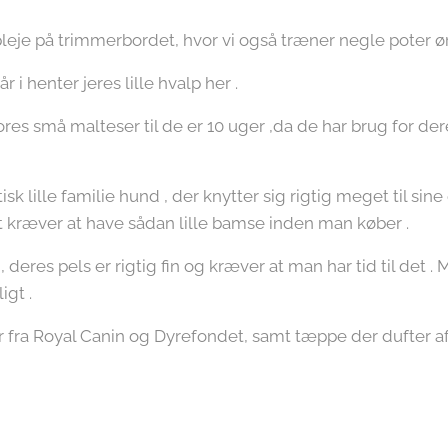
leje på trimmerbordet, hvor vi også træner negle poter ør
i henter jeres lille hvalp her .
ores små malteser til de er 10 uger ,da de har brug for de
sk lille familie hund , der knytter sig rigtig meget til sine
t kræver at have sådan lille bamse inden man køber .
, deres pels er rigtig fin og kræver at man har tid til det
igt .
fra Royal Canin og Dyrefondet, samt tæppe der dufter a